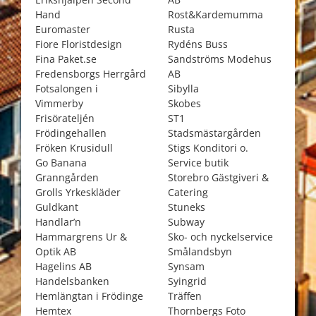
Hand
Rost&Kardemumma
Euromaster
Rusta
Fiore Floristdesign
Rydéns Buss
Fina Paket.se
Sandströms Modehus
Fredensborgs Herrgård
AB
Fotsalongen i
Sibylla
Vimmerby
Skobes
Frisörateljén
ST1
Frödingehallen
Stadsmästargården
Fröken Krusidull
Stigs Konditori o.
Go Banana
Service butik
Granngården
Storebro Gästgiveri &
Grolls Yrkeskläder
Catering
Guldkant
Stuneks
Handlar’n
Subway
Hammargrens Ur &
Sko- och nyckelservice
Optik AB
Smålandsbyn
Hagelins AB
Synsam
Handelsbanken
Syingrid
Hemlängtan i Frödinge
Träffen
Hemtex
Thornbergs Foto