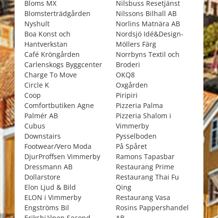
Bloms MX
Nilsbuss Resetjänst
Blomsterträdgården
Nilssons Bilhall AB
Nyshult
Norlins Matnära AB
Boa Konst och
Nordsjö Idé&Design-
Hantverkstan
Möllers Färg
Café Kröngården
Norrbyns Textil och
Carlenskogs Byggcenter
Broderi
Charge To Move
OKQ8
Circle K
Oxgården
Coop
Piripiri
Comfortbutiken Agne
Pizzeria Palma
Palmér AB
Pizzeria Shalom i
Cubus
Vimmerby
Downstairs
Pysselboden
Footwear/Vero Moda
På Spåret
DjurProffsen Vimmerby
Ramons Tapasbar
Dressmann AB
Restaurang Prime
Dollarstore
Restaurang Thai Fu
Elon Ljud & Bild
Qing
ELON i Vimmerby
Restaurang Vasa
Engströms Bil
Rosins Pappershandel
Erikshjälpen Second
AB