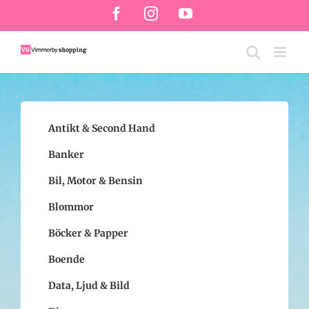
Fortsätt
Facebook
Instagram
YouTube
till
innehållet
Antikt & Second Hand
Banker
Bil, Motor & Bensin
Blommor
Böcker & Papper
Boende
Data, Ljud & Bild