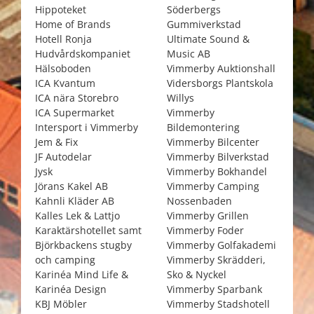
Hippoteket
Söderbergs
Home of Brands
Gummiverkstad
Hotell Ronja
Ultimate Sound &
Hudvårdskompaniet
Music AB
Hälsoboden
Vimmerby Auktionshall
ICA Kvantum
Vidersborgs Plantskola
ICA nära Storebro
Willys
ICA Supermarket
Vimmerby
Intersport i Vimmerby
Bildemontering
Jem & Fix
Vimmerby Bilcenter
JF Autodelar
Vimmerby Bilverkstad
Jysk
Vimmerby Bokhandel
Jörans Kakel AB
Vimmerby Camping
Kahnli Kläder AB
Nossenbaden
Kalles Lek & Lattjo
Vimmerby Grillen
Karaktärshotellet samt
Vimmerby Foder
Björkbackens stugby
Vimmerby Golfakademi
och camping
Vimmerby Skrädderi,
Karinéa Mind Life &
Sko & Nyckel
Karinéa Design
Vimmerby Sparbank
KBJ Möbler
Vimmerby Stadshotell