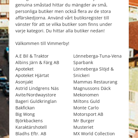
genuina småstad hittar du mängder av små,
personliga butiker men också flera av de stora
affärskedjorna. Använd vårt butiksregister till
vänster för att se vilka butiker som finns under
varje kategori. Du hittar alla butiker nedan!
Välkommen till Vimmerby!
A.E Bil & Traktor
Lönneberga-Tuna-Vena
Albins Järn & Färg AB
Sparbank
Apoteket
Lönneberga Slöjd &
Apoteket Hjärtat
Snickeri
Asonjakt
Mammas Restaurang
Astrid Lindgrens Näs
Magnussons Däck
Avite/Nordwaystore
Mekonomen
Bageri Guldkringlan
Miltons Guld
Bakfickan
Monte Carlo
Big Wong
Motorsport AB
Björkbackens
Mr Burger
Karaktärshotell
Musteriet
Bladhs Eftr. AB
MX World Collection