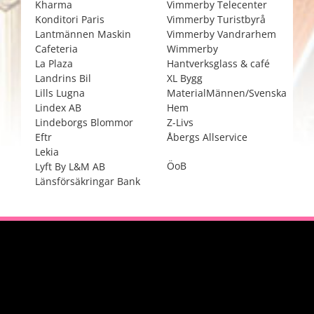
Kharma
Vimmerby Telecenter
Konditori Paris
Vimmerby Turistbyrå
Lantmännen Maskin
Vimmerby Vandrarhem
Cafeteria
Wimmerby
La Plaza
Hantverksglass & café
Landrins Bil
XL Bygg
Lills Lugna
MaterialMännen/Svenska
Lindex AB
Hem
Lindeborgs Blommor
Z-Livs
Eftr
Åbergs Allservice
Lekia
ÖoB
Lyft By L&M AB
Länsförsäkringar Bank