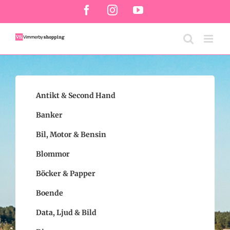
Fortsätt
Facebook
Instagram
YouTube
till
innehållet
Antikt & Second Hand
Banker
Bil, Motor & Bensin
Blommor
Böcker & Papper
Boende
Data, Ljud & Bild