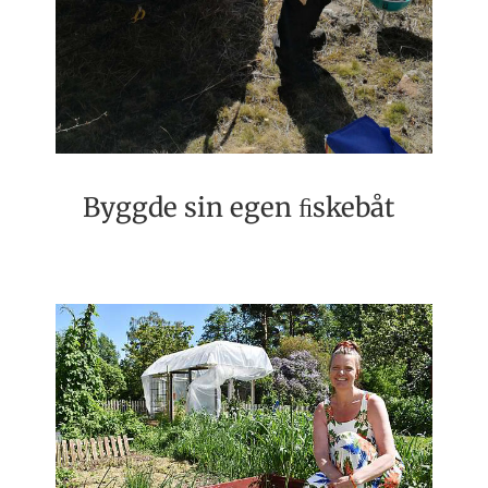
Byggde sin egen ﬁskebåt